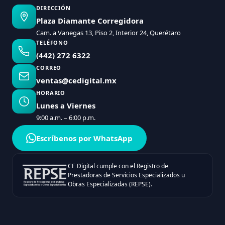
DIRECCIÓN
Plaza Diamante Corregidora
Cam. a Vanegas 13, Piso 2, Interior 24, Querétaro
TELÉFONO
(442) 272 6322
CORREO
ventas@cedigital.mx
HORARIO
Lunes a Viernes
9:00 a.m. – 6:00 p.m.
Escríbenos por WhatsApp
CE Digital cumple con el Registro de
Prestadoras de Servicios Especializados u
Obras Especializadas (REPSE).