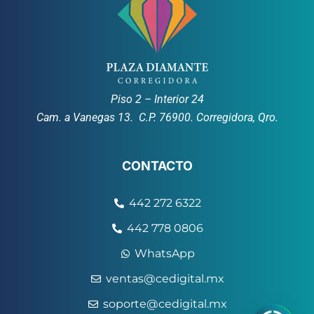
Piso 2 – Interior 24
Cam. a Vanegas 13. C.P. 76900. Corregidora, Qro.
CONTACTO
442 272 6322
442 778 0806
WhatsApp
ventas@cedigital.mx
soporte@cedigital.mx