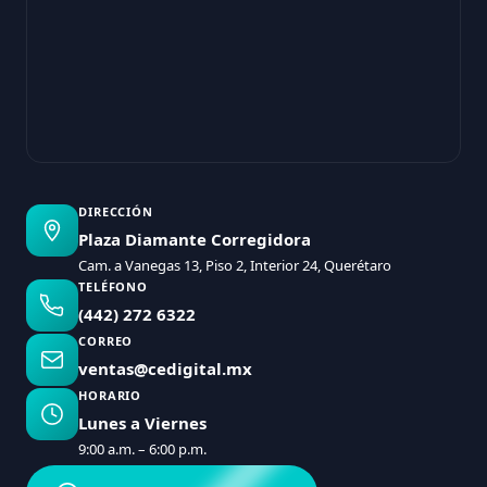
DIRECCIÓN
Plaza Diamante Corregidora
Cam. a Vanegas 13, Piso 2, Interior 24, Querétaro
TELÉFONO
(442) 272 6322
CORREO
ventas@cedigital.mx
HORARIO
Lunes a Viernes
9:00 a.m. – 6:00 p.m.