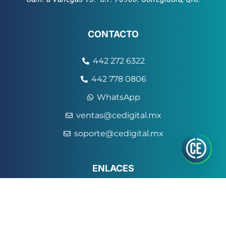
CONTACTO
442 272 6322
442 778 0806
WhatsApp
ventas@cedigital.mx
soporte@cedigital.mx
ENLACES