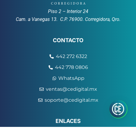
Piso 2 – Interior 24
Cam. a Vanegas 13. C.P. 76900. Corregidora, Qro.
CONTACTO
442 272 6322
442 778 0806
WhatsApp
ventas@cedigital.mx
soporte@cedigital.mx
ENLACES